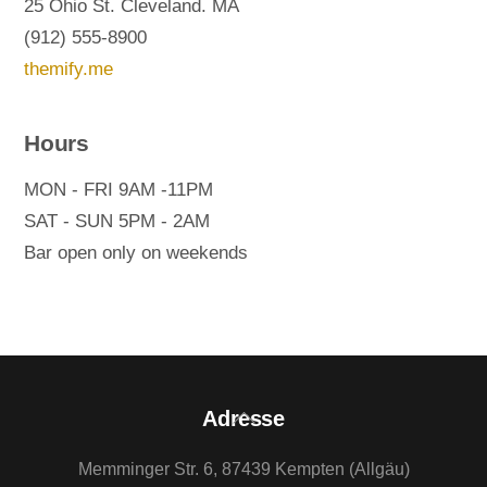
25 Ohio St. Cleveland. MA
(912) 555-8900
themify.me
Hours
MON - FRI 9AM -11PM
SAT - SUN 5PM - 2AM
Bar open only on weekends
Back
Adresse
To
Memminger Str. 6, 87439 Kempten (Allgäu)
Top