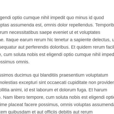
igendi optio cumque nihil impedit quo minus id quod
uptas assumenda est, omnis dolor repellendus. Tempori
erum necessitatibus saepe eveniet ut et voluptates
e. Itaque earum rerum hic tenetur a sapiente delectus, u
sequatur aut perferendis doloribus. Et quidem rerum facil
e, cum soluta nobis est eligendi optio cumque nihil imped
ossimus omnis.
issimos ducimus qui blanditiis praesentium voluptatum
molestias excepturi sint occaecati cupiditate non providen
ollitia animi, id est laborum et dolorum fuga. Et harum
io. Nam libero tempore, cum soluta nobis est eligendi opti
xime placeat facere possimus, omnis voluptas assumend
em quibusdam et aut officiis debitis aut rerum