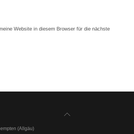
eine Website in diesem Browser für die nächste
Back
To
empten (Allgäu)
Top