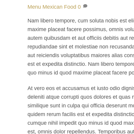
Menu
Mexican Food
0
Nam libero tempore, cum soluta nobis est el
maxime placeat facere possimus, omnis vol
autem quibusdam et aut officiis debitis aut r
repudiandae sint et molestiae non recusanda
aut reiciendis voluptatibus maiores alias con
est et expedita distinctio. Nam libero tempor
quo minus id quod maxime placeat facere p
At vero eos et accusamus et iusto odio dign
deleniti atque corrupti quos dolores et quas 
similique sunt in culpa qui officia deserunt m
quidem rerum facilis est et expedita distinct
cumque nihil impedit quo minus id quod ma
est, omnis dolor repellendus. Temporibus aut