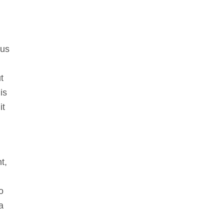
bus
t
is
it
t,
o
a